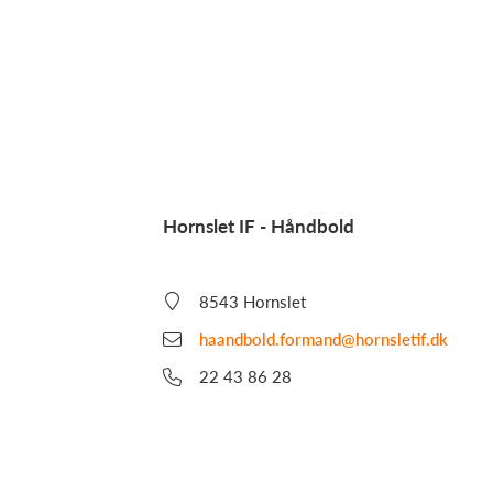
Hornslet IF - Håndbold
8543 Hornslet
haandbold.formand@hornsletif.dk
22 43 86 28