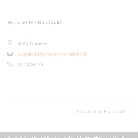
Hornslet IF - Håndbold
8543 Hornslet
haandbold.formand@hornsletif.dk
22 43 86 28
Powered by Holdsport
Dette website bruger cookies til at forbedre brugeroplevelsen og til at