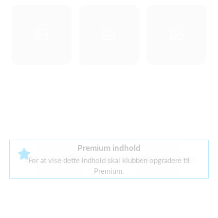
Premium indhold
Der er i øjeblikket ingen aktuelle sponsorer
For at vise dette indhold skal klubben opgradere til
Premium.