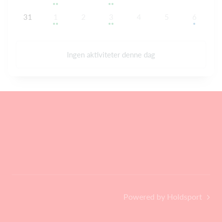
31
1
2
3
4
5
6
Ingen aktiviteter denne dag
Powered by Holdsport