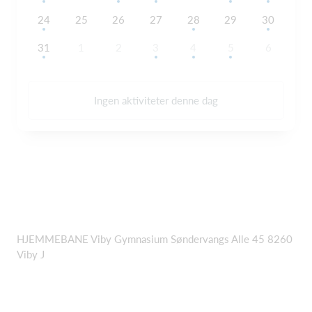
24
25
26
27
28
29
30
31
1
2
3
4
5
6
Ingen aktiviteter denne dag
HJEMMEBANE Viby Gymnasium Søndervangs Alle 45 8260
Viby J