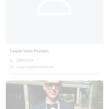
Casper Venø Poulsen
28947029
caspervp@hotmail.com