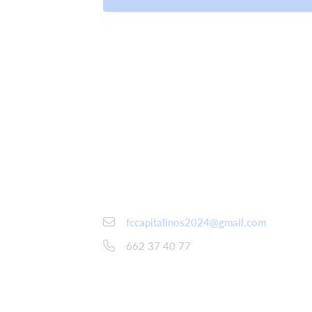
fccapitalinos2024@gmail.com
662 37 40 77