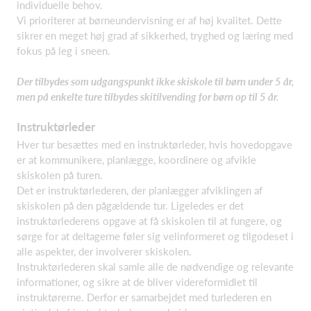
individuelle behov.
Vi prioriterer at børneundervisning er af høj kvalitet. Dette
sikrer en meget høj grad af sikkerhed, tryghed og læring med
fokus på leg i sneen.
Der tilbydes som udgangspunkt ikke skiskole til børn under 5 år,
men på enkelte ture tilbydes skitilvending for børn op til 5 år.
Instruktørleder
Hver tur besættes med en instruktørleder, hvis hovedopgave
er at kommunikere, planlægge, koordinere og afvikle
skiskolen på turen.
Det er instruktørlederen, der planlægger afviklingen af
skiskolen på den pågældende tur. Ligeledes er det
instruktørlederens opgave at få skiskolen til at fungere, og
sørge for at deltagerne føler sig velinformeret og tilgodeset i
alle aspekter, der involverer skiskolen.
Instruktørlederen skal samle alle de nødvendige og relevante
informationer, og sikre at de bliver videreformidlet til
instruktørerne. Derfor er samarbejdet med turlederen en