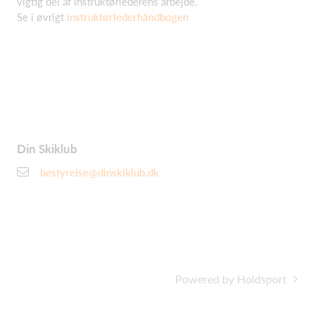
vigtig del af instruktørlederens arbejde.
Se i øvrigt
instruktørlederhåndbogen
Din Skiklub
bestyrelse@dinskiklub.dk
Powered by Holdsport