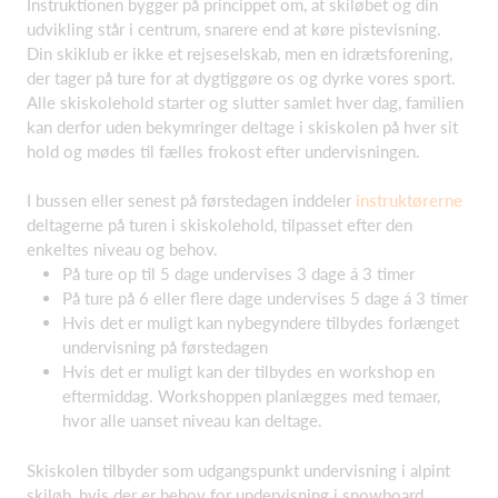
Instruktionen bygger på princippet om, at skiløbet og din
udvikling står i centrum, snarere end at køre pistevisning.
Din skiklub er ikke et rejseselskab, men en idrætsforening,
der tager på ture for at dygtiggøre os og dyrke vores sport.
Alle skiskolehold starter og slutter samlet hver dag, familien
kan derfor uden bekymringer deltage i skiskolen på hver sit
hold og mødes til fælles frokost efter undervisningen.
I bussen eller senest på førstedagen inddeler
instruktørerne
deltagerne på turen i skiskolehold, tilpasset efter den
enkeltes niveau og behov.
På ture op til 5 dage undervises 3 dage á 3 timer
På ture på 6 eller flere dage undervises 5 dage á 3 timer
Hvis det er muligt kan nybegyndere tilbydes forlænget
undervisning på førstedagen
Hvis det er muligt kan der tilbydes en workshop en
eftermiddag. Workshoppen planlægges med temaer,
hvor alle uanset niveau kan deltage.
Skiskolen tilbyder som udgangspunkt undervisning i alpint
skiløb, hvis der er behov for undervisning i snowboard,