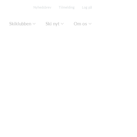
Nyhedsbrev
Tilmelding
Log på
Skiklubben
Ski nyt
Om os