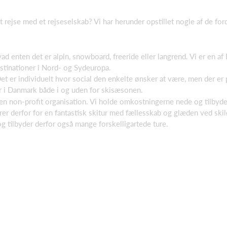
 rejse med et rejseselskab? Vi har herunder opstillet nogle af de fo
vad enten det er alpin, snowboard, freeride eller langrend. Vi er en a
destinationer i Nord- og Sydeuropa.
t er individuelt hvor social den enkelte ønsker at være, men der er pl
er i Danmark både i og uden for skisæsonen.
 en non-profit organisation. Vi holde omkostningerne nede og tilbyder 
terer derfor for en fantastisk skitur med fællesskab og glæden ved ski
 tilbyder derfor også mange forskelligartede ture.