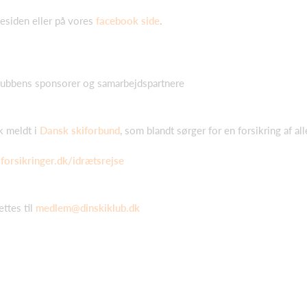
esiden eller på vores
facebook side
.
 klubbens sponsorer og samarbejdspartnere
k meldt i
Dansk skiforbund
, som blandt sørger for en forsikring af 
orsikringer.dk/idrætsrejse
ttes til
medlem@dinskiklub.dk