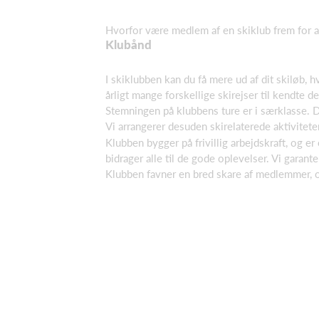
Hvorfor være medlem af en skiklub frem for at
Klubånd
I skiklubben kan du få mere ud af dit skiløb, h
årligt mange forskellige skirejser til kendte 
Stemningen på klubbens ture er i særklasse. De
Vi arrangerer desuden skirelaterede aktivitet
Klubben bygger på frivillig arbejdskraft, og er
bidrager alle til de gode oplevelser. Vi garan
Klubben favner en bred skare af medlemmer, og