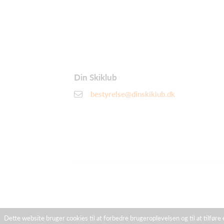
Din Skiklub
bestyrelse@dinskiklub.dk
Dette website bruger cookies til at forbedre brugeroplevelsen og til at tilføre 