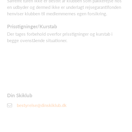
Såfremt turen ikke er bestilt af klubben som pakkerejse hos
en udbyder og dermed ikke er underlagt rejsegarantifonden
henviser klubben til medlemmernes egen forsikring.
Prisstigninger/Kurstab
Der tages forbehold overfor prisstigninger og kurstab i
begge ovenstående situationer.
Din Skiklub
bestyrelse@dinskiklub.dk