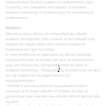
indrejseforbud, henviser klubben til medlemmernes egen
forsikring. Hvis udbyderen selv tilbyder at refundere
klubbens indbetaling vil klubben sørge for refundering til
medlemmerne.
Konkurs
Såfremt en skitur aflyses af omstændigheder udenfor
klubbens herredømme f.eks. konkurs af den udbyder som
klubben har indgået aftale med, henviser klubben til
medlemmernes egen forsikring.
Er turen bestilt som en pakkerejse og dermed underlagt
rejsegarantifonden vil klubben på vejne af medlemmerne
søge om refusion hos rejsegarantifonden på vejne af
klubbens medlemmer. Tilbagebetaling til medlemmer vil først
ske når klubben har modtaget refusion fra
rejsegarantifonden.
I tilfælde af at konkursboet for rejseudbyderen bliver
overtaget af en anden udbyder vil klubben forsøge at
gennemføre turen med den nye udbyder såfremt det kan lade
sig gøre.