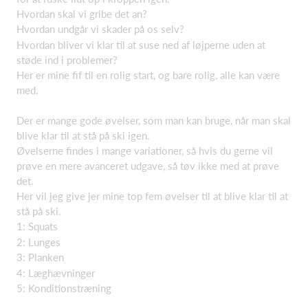
Hvordan skal vi gribe det an?
Hvordan undgår vi skader på os selv?
Hvordan bliver vi klar til at suse ned af løjperne uden at
støde ind i problemer?
Her er mine fif til en rolig start, og bare rolig, alle kan være
med.
Der er mange gode øvelser, som man kan bruge, når man skal
blive klar til at stå på ski igen.
Øvelserne findes i mange variationer, så hvis du gerne vil
prøve en mere avanceret udgave, så tøv ikke med at prøve
det.
Her vil jeg give jer mine top fem øvelser til at blive klar til at
stå på ski.
1: Squats
2: Lunges
3: Planken
4: Læghævninger
5: Konditionstræning