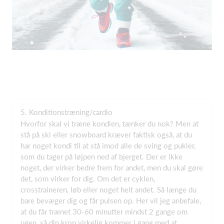
5. Konditionstræning/cardio
Hvorfor skal vi træne kondien, tænker du nok? Men at
stå på ski eller snowboard kræver faktisk også, at du
har noget kondi til at stå imod alle de sving og pukler,
som du tager på løjpen ned af bjerget. Der er ikke
noget, der virker bedre frem for andet, men du skal gøre
det, som virker for dig. Om det er cyklen,
crosstraineren, løb eller noget helt andet. Så længe du
bare bevæger dig og får pulsen op. Her vil jeg anbefale,
at du får trænet 30-60 minutter mindst 2 gange om
ugen, så din krop virkelig kommer i gang med at