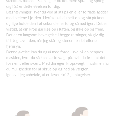
stabilitet/balance. Så mangler du lidt mere spræl og spring i
dig? Så er dette øvelsen for dig.
Læghævninger laver du ved at stå på en eller to flade fødder
med hælene i jorden. Herfra skal du helt op og stå på tæer
og lige holde den i et sekund eller to og så ned igen. Det er
vigtigt, at din krop går lige op i luften, og ikke op og frem.
Det er en langsom bevægelse i begge retninger, så giv dig
tid. Jeg laver den, når jeg står og stener i badet eller ser
fjernsyn.
Denne øvelse kan du også med fordel lave på en benpres-
maskine, hvor du så kan sætte vægt på, hvis du føler at det er
for nemt eller svært. Med din egen kropsvægt i maskinen har
du muligheden for at skrue op og ned på vægten.
Igen vil jeg anbefale, at du laver 4x12 gentagelser.