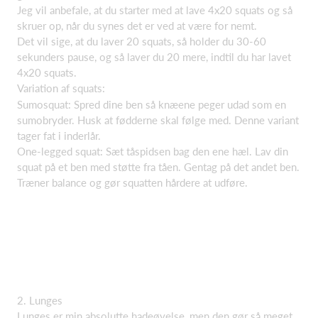
Jeg vil anbefale, at du starter med at lave 4x20 squats og så
skruer op, når du synes det er ved at være for nemt.
Det vil sige, at du laver 20 squats, så holder du 30-60
sekunders pause, og så laver du 20 mere, indtil du har lavet
4x20 squats.
Variation af squats:
Sumosquat: Spred dine ben så knæene peger udad som en
sumobryder. Husk at fødderne skal følge med. Denne variant
tager fat i inderlår.
One-legged squat: Sæt tåspidsen bag den ene hæl. Lav din
squat på et ben med støtte fra tåen. Gentag på det andet ben.
Træner balance og gør squatten hårdere at udføre.
2. Lunges
Lunges er min absolutte hadeøvelse, men den gør så meget