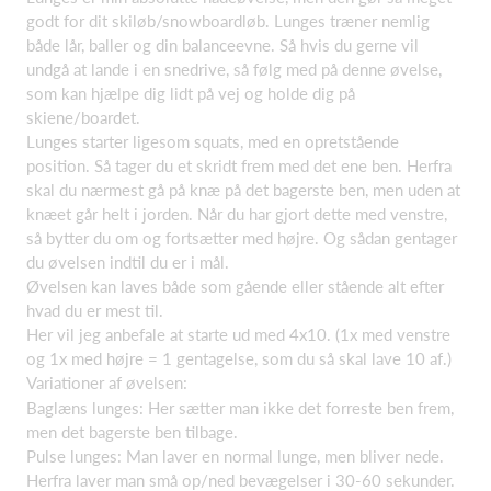
godt for dit skiløb/snowboardløb. Lunges træner nemlig
både lår, baller og din balanceevne. Så hvis du gerne vil
undgå at lande i en snedrive, så følg med på denne øvelse,
som kan hjælpe dig lidt på vej og holde dig på
skiene/boardet.
Lunges starter ligesom squats, med en opretstående
position. Så tager du et skridt frem med det ene ben. Herfra
skal du nærmest gå på knæ på det bagerste ben, men uden at
knæet går helt i jorden. Når du har gjort dette med venstre,
så bytter du om og fortsætter med højre. Og sådan gentager
du øvelsen indtil du er i mål.
Øvelsen kan laves både som gående eller stående alt efter
hvad du er mest til.
Her vil jeg anbefale at starte ud med 4x10. (1x med venstre
og 1x med højre = 1 gentagelse, som du så skal lave 10 af.)
Variationer af øvelsen:
Baglæns lunges: Her sætter man ikke det forreste ben frem,
men det bagerste ben tilbage.
Pulse lunges: Man laver en normal lunge, men bliver nede.
Herfra laver man små op/ned bevægelser i 30-60 sekunder.