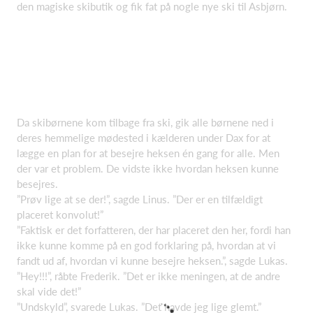
den magiske skibutik og fik fat på nogle nye ski til Asbjørn.
Da skibørnene kom tilbage fra ski, gik alle børnene ned i
deres hemmelige mødested i kælderen under Dax for at
lægge en plan for at besejre heksen én gang for alle. Men
der var et problem. De vidste ikke hvordan heksen kunne
besejres.
”Prøv lige at se der!”, sagde Linus. ”Der er en tilfældigt
placeret konvolut!”
”Faktisk er det forfatteren, der har placeret den her, fordi han
ikke kunne komme på en god forklaring på, hvordan at vi
fandt ud af, hvordan vi kunne besejre heksen.”, sagde Lukas.
”Hey!!!”, råbte Frederik. ”Det er ikke meningen, at de andre
skal vide det!”
”Undskyld”, svarede Lukas. ”Det havde jeg lige glemt.”