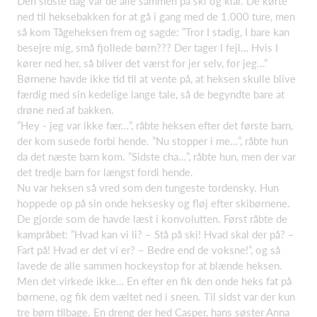
Den sidste dag var de alle sammen på ski og klar. De kørte
ned til heksebakken for at gå i gang med de 1.000 ture, men
så kom Tågeheksen frem og sagde: ”Tror I stadig, I bare kan
besejre mig, små fjollede børn??? Der tager I fejl… Hvis I
kører ned her, så bliver det værst for jer selv, for jeg...”
Børnene havde ikke tid til at vente på, at heksen skulle blive
færdig med sin kedelige lange tale, så de begyndte bare at
drøne ned af bakken.
”Hey - jeg var ikke fær…”, råbte heksen efter det første barn,
der kom susede forbi hende. ”Nu stopper i me…”, råbte hun
da det næste barn kom. ”Sidste cha…”, råbte hun, men der var
det tredje barn for længst fordi hende.
Nu var heksen så vred som den tungeste tordensky. Hun
hoppede op på sin onde heksesky og fløj efter skibørnene.
De gjorde som de havde læst i konvolutten. Først råbte de
kampråbet: ”Hvad kan vi li? – Stå på ski! Hvad skal der på? –
Fart på! Hvad er det vi er? – Bedre end de voksne!”, og så
lavede de alle sammen hockeystop for at blænde heksen.
Men det virkede ikke… En efter en fik den onde heks fat på
børnene, og fik dem væltet ned i sneen. Til sidst var der kun
tre børn tilbage. En dreng der hed Casper, hans søster Anna