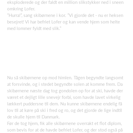
eksploderede og der faldt en million slikstykker ned i sneen
omkring Lofer.
”Hurra!”, sang skibørnene i kor. ”Vi gjorde det - nu er heksen
besejret! Vi har befriet Lofer og kan vende hjem som helte
med lommer fyldt med slik.”
Nu så skibørnene op mod himlen. Tågen begyndte langsomt
at forsvinde, og i stedet begyndte solen at komme frem. Da
skibørnene næste dag tog gondolen op for at ski, havde der
været et dejligt lille snevejr forbi, som havde lavet virkelig
lækkert puddersne til dem. Nu kunne skibørnene endelig få
lov til at køre på ski i fred og ro, og det gjorde de lige indtil
de skulle hjem til Danmark.
Før de tog hjem, fik alle skibørnene overrakt et flot diplom,
som bevis for at de havde befriet Lofer, og der stod også på