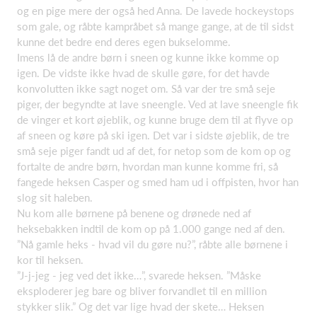
og en pige mere der også hed Anna. De lavede hockeystops
som gale, og råbte kampråbet så mange gange, at de til sidst
kunne det bedre end deres egen bukselomme.
Imens lå de andre børn i sneen og kunne ikke komme op
igen. De vidste ikke hvad de skulle gøre, for det havde
konvolutten ikke sagt noget om. Så var der tre små seje
piger, der begyndte at lave sneengle. Ved at lave sneengle fik
de vinger et kort øjeblik, og kunne bruge dem til at flyve op
af sneen og køre på ski igen. Det var i sidste øjeblik, de tre
små seje piger fandt ud af det, for netop som de kom op og
fortalte de andre børn, hvordan man kunne komme fri, så
fangede heksen Casper og smed ham ud i offpisten, hvor han
slog sit haleben.
Nu kom alle børnene på benene og drønede ned af
heksebakken indtil de kom op på 1.000 gange ned af den.
”Nå gamle heks - hvad vil du gøre nu?”, råbte alle børnene i
kor til heksen.
”J-j-jeg - jeg ved det ikke…”, svarede heksen. ”Måske
eksploderer jeg bare og bliver forvandlet til en million
stykker slik.” Og det var lige hvad der skete… Heksen