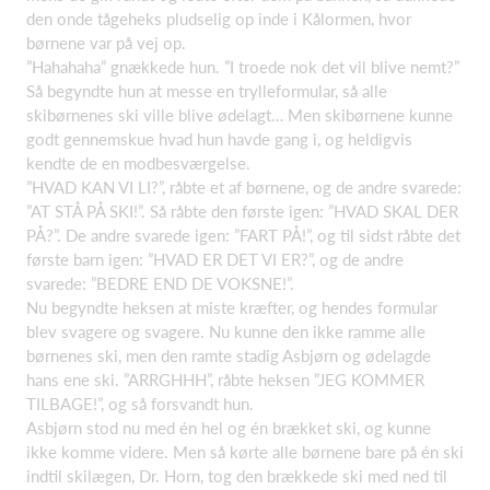
den onde tågeheks pludselig op inde i Kålormen, hvor
børnene var på vej op.
”Hahahaha” gnækkede hun. ”I troede nok det vil blive nemt?”
Så begyndte hun at messe en trylleformular, så alle
skibørnenes ski ville blive ødelagt… Men skibørnene kunne
godt gennemskue hvad hun havde gang i, og heldigvis
kendte de en modbesværgelse.
”HVAD KAN VI LI?”, råbte et af børnene, og de andre svarede:
”AT STÅ PÅ SKI!”. Så råbte den første igen: ”HVAD SKAL DER
PÅ?”. De andre svarede igen: ”FART PÅ!”, og til sidst råbte det
første barn igen: ”HVAD ER DET VI ER?”, og de andre
svarede: ”BEDRE END DE VOKSNE!”.
Nu begyndte heksen at miste kræfter, og hendes formular
blev svagere og svagere. Nu kunne den ikke ramme alle
børnenes ski, men den ramte stadig Asbjørn og ødelagde
hans ene ski. ”ARRGHHH”, råbte heksen ”JEG KOMMER
TILBAGE!”, og så forsvandt hun.
Asbjørn stod nu med én hel og én brækket ski, og kunne
ikke komme videre. Men så kørte alle børnene bare på én ski
indtil skilægen, Dr. Horn, tog den brækkede ski med ned til