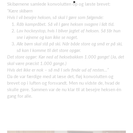
Skibørnene samlede konvolutten op og læste brevet:
“Kære skibørn
Hvis I vil besejre heksen, så skal I gøre som følgende:
Råb kampråbet. Så vil I gøre heksen svagere i lidt tid.
Lav hockeystop, hvis I bliver jagtet af heksen. Så får hun
sne i øjnene og kan ikke se noget.
Alle børn skal stå på ski. Når både store og små er på ski,
så kan I komme til det store opgør.
Det store opgør: Kør ned af heksebakken 1.000 gange! (Ja, det
skal være præcist 1.000 gange.)
Hvis det ikke er nok – så må I selv finde ud af resten…”
Da de var færdige med at læse det, fløj konvolutten og
brevet op i luften og forsvandt. Men nu vidste de, hvad de
skulle gøre. Sammen var de nu klar til at besejre heksen én
gang for alle.