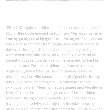
”Nåre OK”, sagde alle skibørnene, ”men nu skal vi ud på ski!”
Så gik alle skibørnene ned og tog liften. Men da skibørnene
kom op på toppen af bjerget i Lofer, var tågen så tæt, at man
kun kunne se to meter frem. Nogle af de voksne mente at
det var alt for tåget til at stå på ski L, og de tog ned igen.
Men skibørnene ville stå på ski alligevel, og kørte ud på
bjerget – også selvom de ikke kunne se noget. Så tænkte
skiinstruktøren Desirée, at skibørnene bare skulle have
nogle selvlysende trøjer på, så ville børnene kunne se
hinanden, og hun ville kunne se dem i alt tågen! Derfor tog
hun alle børnene med tilbage til Kålormen for at finde
skiklubbens trøjer. Mens hun ledte sammen med Pernille og
Mao, så kunne børnene lige tage en tur på børnebakken.
Men det viste sig at være en fælde. Den onde tågeheks
havde gemt de selvlysende trøjer for instruktørerne, og
mens de gik rundt og ledte efter dem på bakken, så dukkede