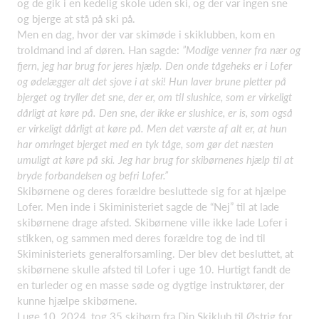
og de gik i en kedelig skole uden ski, og der var ingen sne
og bjerge at stå på ski på.
Men en dag, hvor der var skimøde i skiklubben, kom en
troldmand ind af døren. Han sagde:
”Modige venner fra nær og
fjern, jeg har brug for jeres hjælp. Den onde tågeheks er i Lofer
og ødelægger alt det sjove i at ski! Hun laver brune pletter på
bjerget og tryller det sne, der er, om til slushice, som er virkeligt
dårligt at køre på. Den sne, der ikke er slushice, er is, som også
er virkeligt dårligt at køre på. Men det værste af alt er, at hun
har omringet bjerget med en tyk tåge, som gør det næsten
umuligt at køre på ski. Jeg har brug for skibørnenes hjælp til at
bryde forbandelsen og befri Lofer.”
Skibørnene og deres forældre besluttede sig for at hjælpe
Lofer. Men inde i Skiministeriet sagde de “Nej” til at lade
skibørnene drage afsted. Skibørnene ville ikke lade Lofer i
stikken, og sammen med deres forældre tog de ind til
Skiministeriets generalforsamling. Der blev det besluttet, at
skibørnene skulle afsted til Lofer i uge 10. Hurtigt fandt de
en turleder og en masse søde og dygtige instruktører, der
kunne hjælpe skibørnene.
I uge 10, 2024, tog 35 skibørn fra Din Skiklub til Østrig for