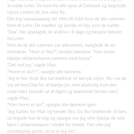
at redde Lofer. De kom fra alle egne af Danmark og begyndte
rejsen i enten bil, bus eller fly.
Det tog laaaaaaaaaang tid. Men til sidst kom de alle sammen
frem til Lofer. De mødtes og lavede en lejr, som de kaldte
”Dax”. Her planlagde de at blive i 8 dage og besejre heksen
fra Lofer.
Men da de alle sammen var ankommet, manglede de en
instruktør. ”Hvor er Sky?”, spurgte børnene. ”Hun skulle
hjælpe skibørnehaven sammen med Sonja!”
”Det ved jeg”, sagde Mao.
”Hvem er du???”, spurgte alle børnene.
”Jeg er her, fordi Sky har brækket sit ben på vejen. Sky var på
vej på mod Dax for at hjælpe jer, men pludselig kom den
onde heks farende ud af tågen og brækkede hendes ben”,
sagde Mao.
”Men hvem er du?”, spurgte alle børnene igen.
”Jeg kaldes for Mao og kender Sky. Da Sky brækkede sit ben,
så ringede hun til mig og spurgte om jeg ville hjælpe de seje
børn i skibørnehaven i stedet for hende. Det ville jeg
selvfølgelig gerne, så nu er jeg her.”