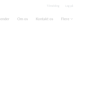
Tilmelding
Log på
lender
Om os
Kontakt os
Flere