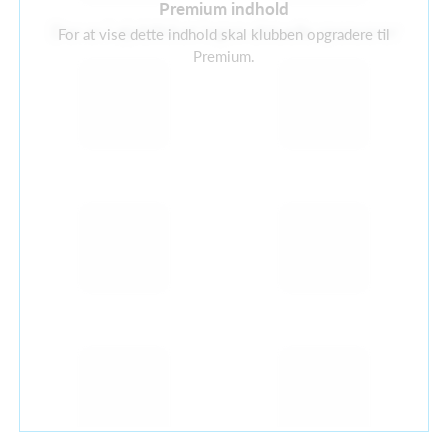
Premium indhold
Der er i øjeblikket ingen aktuelle sponsorer
For at vise dette indhold skal klubben opgradere til
Premium.