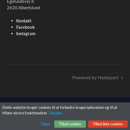
Egelundsvej 8
2620 Albertslund
Kontakt
Facebook
Instagram
Powered by Holdsport
Dette website bruger cookies til at forbedre brugeroplevelsen og til at
tilføre ekstra funktionalitet.
Detaljer
Tilpas
Tillad cookies
Tillad ikke cookies