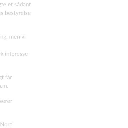
gte et sådant
es bestyrelse
ing, men vi
rk interesse
t får
m.m.
serer
 Nord