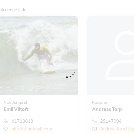
på denne side.
Næstformand
Kasserer
Emil Viltoft
Andreas Torp
61718818
25147006
viltoft@hotmail.com
Andreastorp1@g