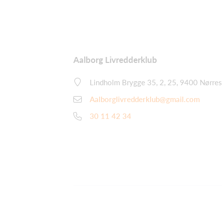
Aalborg Livredderklub
Lindholm Brygge 35, 2, 25, 9400 Nørres
Aalborglivredderklub@gmail.com
30 11 42 34