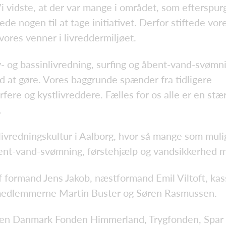
i vidste, at der var mange i området, som efterspur
e nogen til at tage initiativet. Derfor stiftede vor
ores venner i livreddermiljøet.
- og bassinlivredning, surfing og åbent-vand-svømn
nd at gøre. Vores baggrunde spænder fra tidligere
fere og kystlivreddere. Fælles for os alle er en stæ
.
 livredningskultur i Aalborg, hvor så mange som mulig
 åbent-vand-svømning, førstehjælp og vandsikkerhed 
f formand Jens Jakob, næstformand Emil Viltoft, kas
medlemmerne Martin Buster og Søren Rasmussen.
ssen Danmark Fonden Himmerland, Trygfonden, Spar