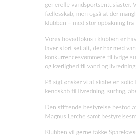
generelle vandsportsentusiaster. V
fællesskab, men også at der mangled
klubben – med stor opbakning fra v
Vores hovedfokus i klubben er hav
laver stort set alt, der har med va
konkurrencesvømmere til ivrige sur
og kærlighed til vand og livredning
På sigt ønsker vi at skabe en solid
kendskab til livredning, surfing,
Den stiftende bestyrelse bestod a
Magnus Lerche samt bestyrelses
Klubben vil gerne takke Spareka