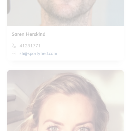
Søren Herskind
41281771
sh@sportyfied.com