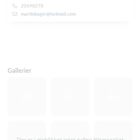
20698278
martinbager@hotmail.com
Gallerier
Der er i øjeblikket intet galleri tilgængeligt