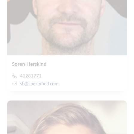
Søren Herskind
41281771
sh@sportyfied.com