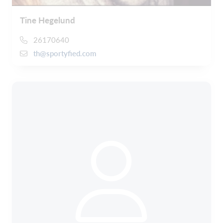
Tine Hegelund
26170640
th@sportyfied.com