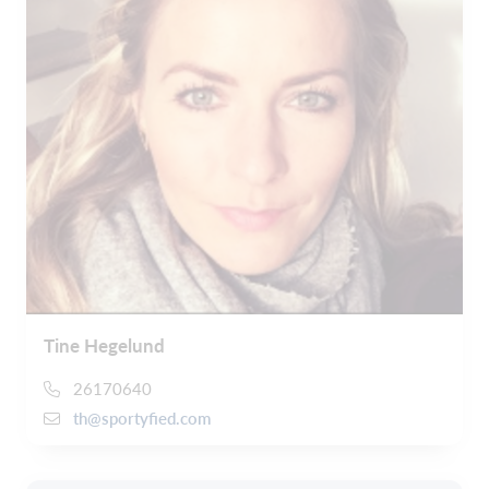
Tine Hegelund
26170640
th@sportyfied.com