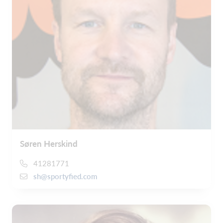
Søren Herskind
41281771
sh@sportyfied.com