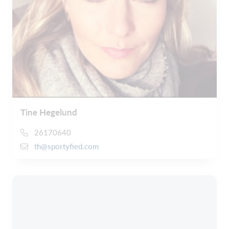
Tine Hegelund
26170640
th@sportyfied.com