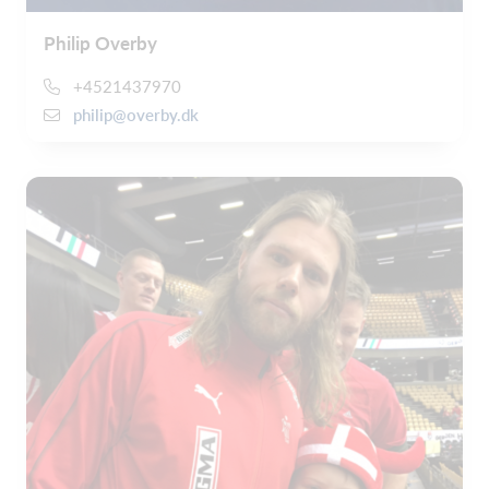
Philip Overby
+4521437970
philip@overby.dk