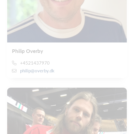
Philip Overby
+4521437970
philip@overby.dk