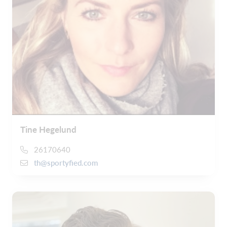
Tine Hegelund
26170640
th@sportyfied.com