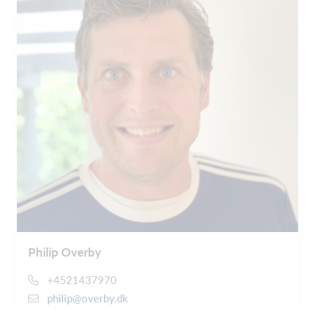
Philip Overby
+4521437970
philip@overby.dk