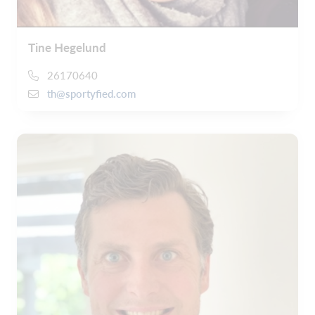
Tine Hegelund
26170640
th@sportyfied.com