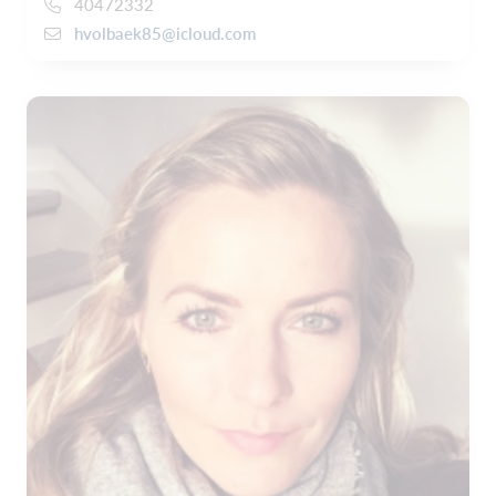
40472332
hvolbaek85@icloud.com