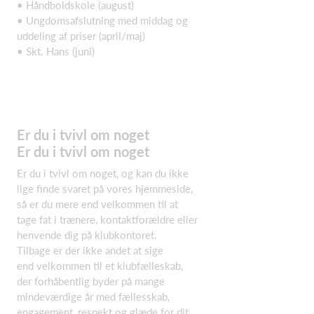
• Håndboldskole (august)
• Ungdomsafslutning med middag og
uddeling af priser (april/maj)
• Skt. Hans (juni)
Er du i tvivl om noget
Er du i tvivl om noget
Er du i tvivl om noget, og kan du ikke
lige finde svaret på vores hjemmeside,
så er du mere end velkommen til at
tage fat i trænere, kontaktforældre eller
henvende dig på klubkontoret.
Tilbage er der ikke andet at sige
end velkommen til et klubfælleskab,
der forhåbentlig byder på mange
mindeværdige år med fællesskab,
engagement, respekt og glæde for dit