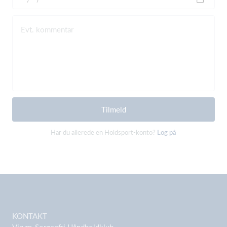
Evt. kommentar
Tilmeld
Har du allerede en Holdsport-konto?
Log på
KONTAKT
Virum-Sorgenfri Håndboldklub