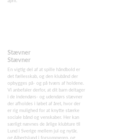
april.
Stævner
Stævner
En vigtig del af at spille håndbold er
det fællesskab, og den klubånd der
opbygges på- og på tværs af holdene.
Vi anbefaler derfor, at dit barn deltager
i de indendørs- og udendørs stævner
der afholdes i løbet af året, hvor der
er rig mulighed for at knytte stærke
sociale bånd og venskaber. Her kan
særligt nævnes de årlige klubture til
Lund i Sverige mellem jul og nytår,
og Albertslund i forsommeren, og