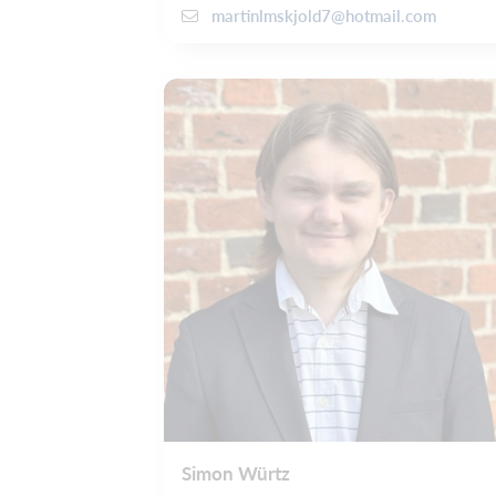
martinlmskjold7@hotmail.com
Simon Würtz