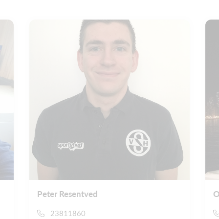
Peter Resentved
O
23811860