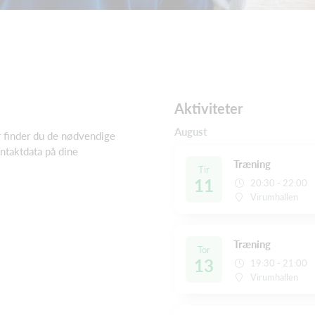
Aktiviteter
August
 finder du de nødvendige
taktdata på dine
Træning
Tir
11
20:30 - 22:00
Virumhallen
Træning
Tor
13
19:30 - 21:00
Virumhallen