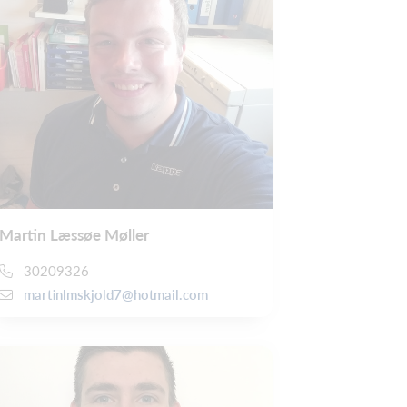
Martin Læssøe Møller
30209326
martinlmskjold7@hotmail.com