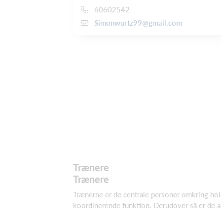
60602542
Simonwurtz99@gmail.com
Trænere
Trænere
Trænerne er de centrale personer omkring hold
koordinerende funktion. Derudover så er de an