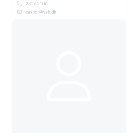
23260106
casper@vsh.dk