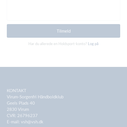
Tilmeld
Har du allerede en Holdsport-konto?
Log på
KONTAKT
Virum-Sorgenfri Håndboldklub
Geels Plads 40
2830 Virum
CVR: 26796237
E-mail:
vsh@vsh.dk