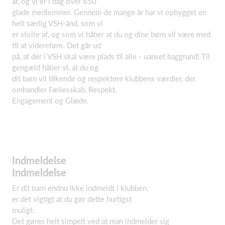
år, og vi er i dag over 650
glade medlemmer. Gennem de mange år har vi opbygget en
helt særlig VSH-ånd, som vi
er stolte af, og som vi håber at du og dine børn vil være med
til at videreføre. Det går ud
på, at der i VSH skal være plads til alle - uanset baggrund! Til
gengæld håber vi, at du og
dit barn vil tilkende og respektere klubbens værdier, der
omhandler Fællesskab, Respekt,
Engagement og Glæde.
Indmeldelse
Indmeldelse
Er dit barn endnu ikke indmeldt i klubben,
er det vigtigt at du gør dette hurtigst
muligt.
Det gøres helt simpelt ved at man indmelder sig