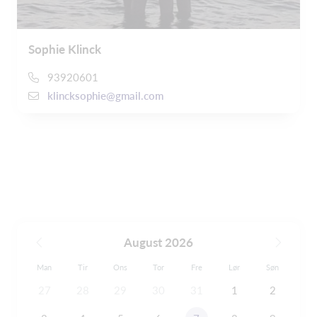
Sophie Klinck
93920601
klincksophie@gmail.com
August 2026
Man
Tir
Ons
Tor
Fre
Lør
Søn
27
28
29
30
31
1
2