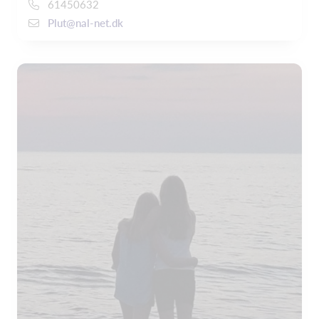
61450632
Plut@nal-net.dk