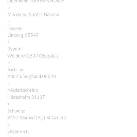
Oberbieber 56566 Neuwied
>
Merxheim 55627 Nahetal
>
Hessen:
Limburg 65549
>
Bayern:
Weiden 92637 Oberpfalz
>
Sachsen:
Adorf i. Vogtland 08626
>
Niedersachsen:
Hildesheim 31137
>
Schweiz:
9437 Marbach Sg ( St Gallen)
>
Österreich: