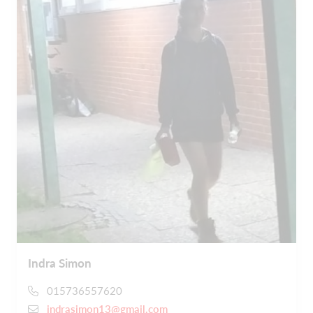
Indra Simon
015736557620
indrasimon13@gmail.com