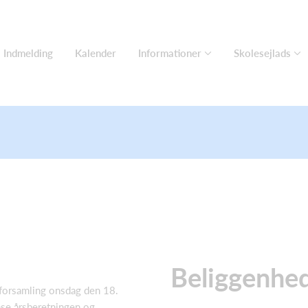
Indmelding
Kalender
Informationer
Skolesejlads
Beliggenhe
lforsamling onsdag den 18.
æse årsberetningen og