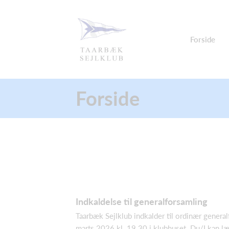
Forside
Forside
Indkaldelse til generalforsamling
Taarbæk Sejlklub indkalder til ordinær genera
marts 2026 kl. 19.30 i klubhuset. Du/I kan l