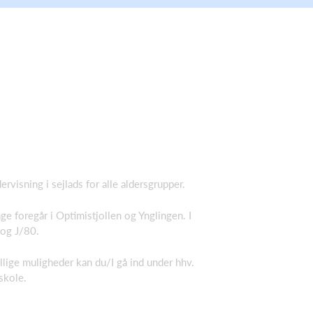
ervisning i sejlads for alle aldersgrupper.
e foregår i Optimistjollen og Ynglingen. I
 og J/80.
lige muligheder kan du/I gå ind under hhv.
skole.