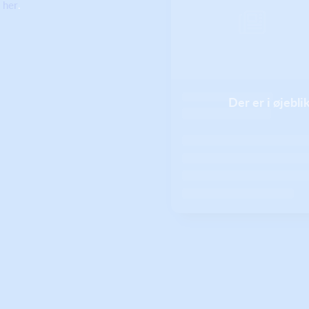
e
her
.
Der er i øjebl