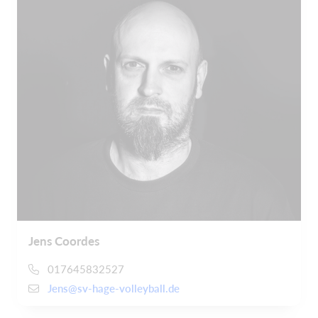
Jens Coordes
017645832527
Jens@sv-hage-volleyball.de