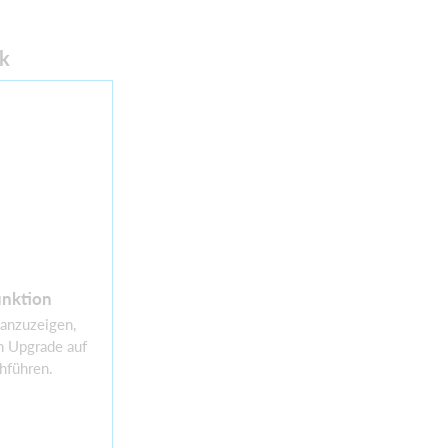
k
nktion
 anzuzeigen,
n Upgrade auf
hführen.