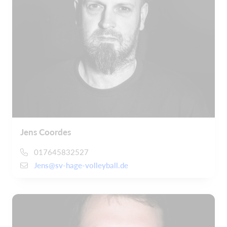
Jens Coordes
017645832527
Jens@sv-hage-volleyball.de