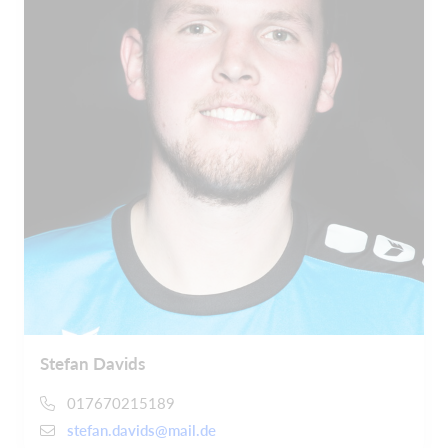
Stefan Davids
017670215189
stefan.davids@mail.de