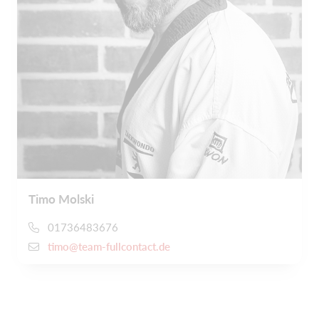
Timo Molski
01736483676
timo@team-fullcontact.de