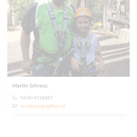
Martin Schranz
0650/4218687
m.schranz@sgfliess.at