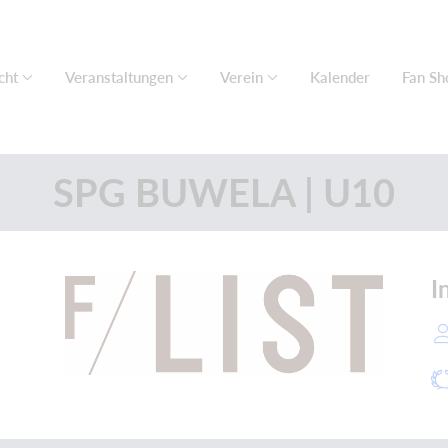
cht
Veranstaltungen
Verein
Kalender
Fan Sh
SPG BUWELA | U10
I