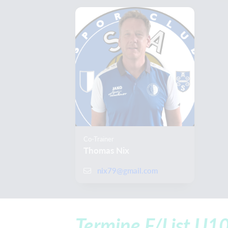
Co-Trainer
Thomas Nix
nix79@gmail.com
Termine F/List U1