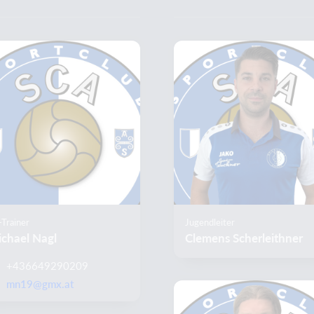
Trainer
Jugendleiter
chael Nagl
Clemens Scherleithner
+436649290209
mn19@gmx.at