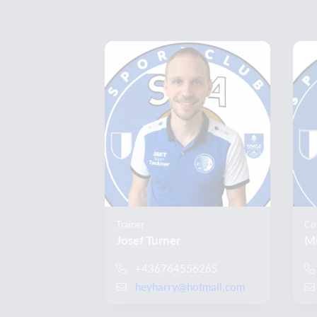
Trainer
Co-
Josef Turner
Mi
+436764556265
heyharry@hotmail.com