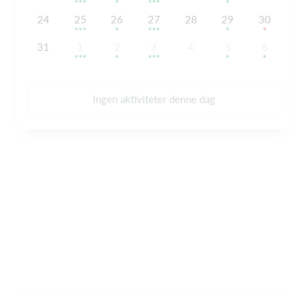
24
25
26
27
28
29
30
31
1
2
3
4
5
6
Ingen aktiviteter denne dag