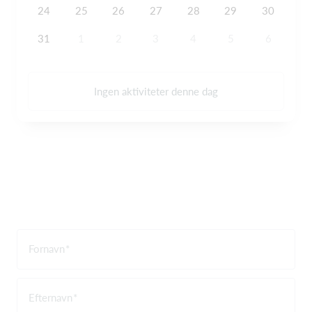
24
25
26
27
28
29
30
31
1
2
3
4
5
6
Ingen aktiviteter denne dag
Fornavn
Efternavn