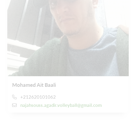
Mohamed Ait Baali
+212620101062
najahsouss.agadir.volleyball@gmail.com