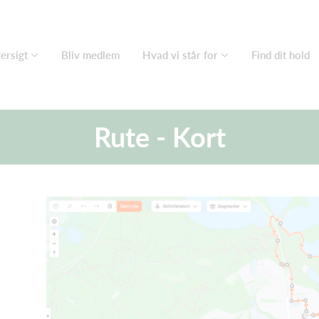
ersigt
Bliv medlem
Hvad vi står for
Find dit hold
Rute - Kort