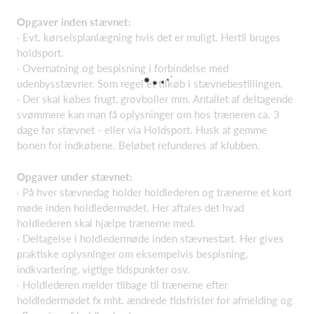
Opgaver inden stævnet:
· Evt. kørselsplanlægning hvis det er muligt. Hertil bruges
holdsport.
· Overnatning og bespisning i forbindelse med
udenbysstævner. Som regel et tilkøb i stævnebestillingen.
· Der skal købes frugt, grovboller mm. Antallet af deltagende
svømmere kan man få oplysninger om hos træneren ca. 3
dage før stævnet - eller via Holdsport. Husk at gemme
bonen for indkøbene. Beløbet refunderes af klubben.
Opgaver under stævnet:
· På hver stævnedag holder holdlederen og trænerne et kort
møde inden holdledermødet. Her aftales det hvad
holdlederen skal hjælpe trænerne med.
· Deltagelse i holdledermøde inden stævnestart. Her gives
praktiske oplysninger om eksempelvis bespisning,
indkvartering, vigtige tidspunkter osv.
· Holdlederen melder tilbage til trænerne efter
holdledermødet fx mht. ændrede tidsfrister for afmelding og