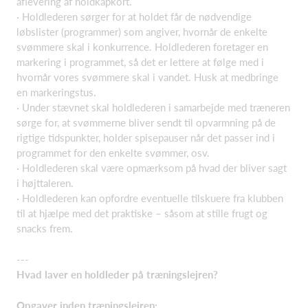
aflevering af holdkapkort.
· Holdlederen sørger for at holdet får de nødvendige
løbslister (programmer) som angiver, hvornår de enkelte
svømmere skal i konkurrence. Holdlederen foretager en
markering i programmet, så det er lettere at følge med i
hvornår vores svømmere skal i vandet. Husk at medbringe
en markeringstus.
· Under stævnet skal holdlederen i samarbejde med træneren
sørge for, at svømmerne bliver sendt til opvarmning på de
rigtige tidspunkter, holder spisepauser når det passer ind i
programmet for den enkelte svømmer, osv.
· Holdlederen skal være opmærksom på hvad der bliver sagt
i højttaleren.
· Holdlederen kan opfordre eventuelle tilskuere fra klubben
til at hjælpe med det praktiske – såsom at stille frugt og
snacks frem.
---
Hvad laver en holdleder på træningslejren?
Opgaver inden træningslejren: