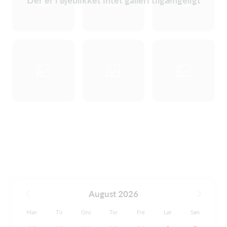
Der er i øjeblikket intet galleri tilgængeligt
August 2026
Man
Tir
Ons
Tor
Fre
Lør
Søn