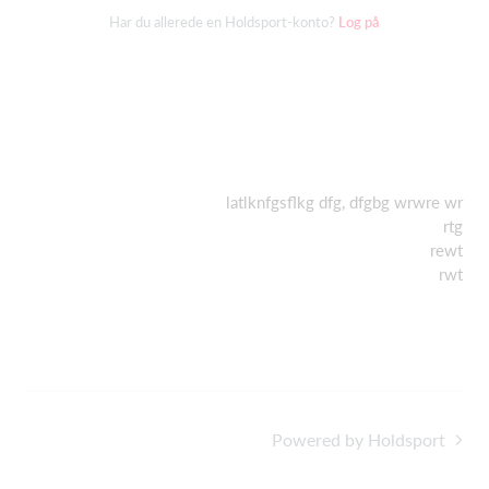
Har du allerede en Holdsport-konto?
Log på
latlknfgsflkg dfg, dfgbg wrwre wr
rtg
rewt
rwt
Powered by Holdsport