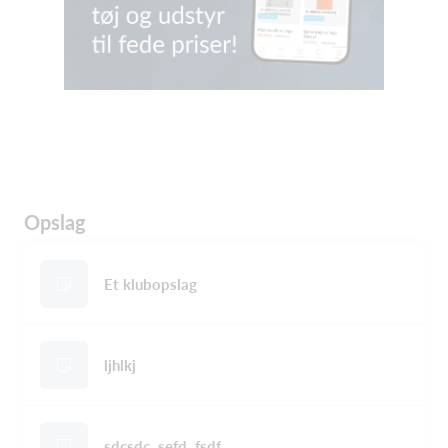
Opslag
Et klubopslag
ljhlkj
sdcsdc, sefd ,fsdf