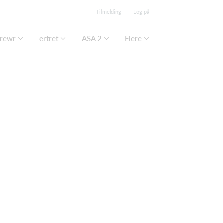
Tilmelding
Log på
rewr
ertret
ASA 2
Flere