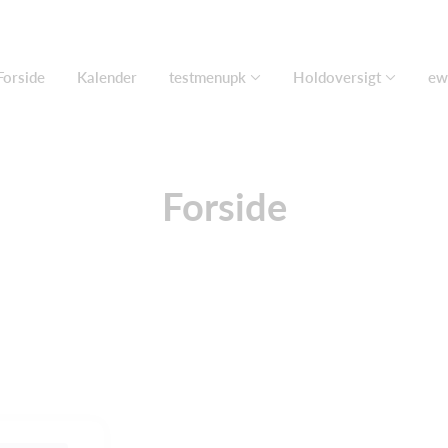
Forside
Kalender
testmenupk
Holdoversigt
ew
Forside