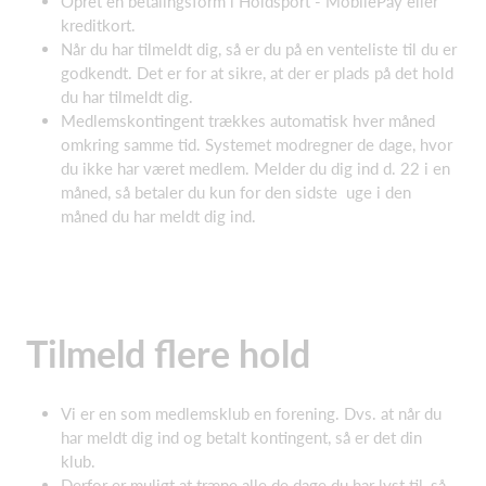
Opret en betalingsform i Holdsport - MobilePay eller
kreditkort.
Når du har tilmeldt dig, så er du på en venteliste til du er
godkendt. Det er for at sikre, at der er plads på det hold
du har tilmeldt dig.
Medlemskontingent trækkes automatisk hver måned
omkring samme tid. Systemet modregner de dage, hvor
du ikke har været medlem. Melder du dig ind d. 22 i en
måned, så betaler du kun for den sidste uge i den
måned du har meldt dig ind.
Tilmeld flere hold
Vi er en som medlemsklub en forening. Dvs. at når du
har meldt dig ind og betalt kontingent, så er det din
klub.
Derfor er muligt at træne alle de dage du har lyst til, så