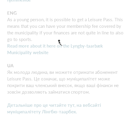
ENG
As a young person, it is possible to get a Leisure Pass. This
means that you can have your membership fee covered by
the municipality if your finances are not quite in line to also
go to sports.
Read more about it here on the Lyngby-taarbæk
Municipality website
UA
Як молода людина, ви можете отримати абонемент
Leisure Pass. Це означає, що муніципалітет може
покрити ваш членський внесок, якщо ваші фінанси не
зовсім дозволяють займатися спортом.
Детальніше про це читайте тут, на вебсайті
муніципалітету Лінгбю-таарбек.