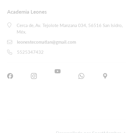
Academia Leones
Cerca de, Av. Tejolote Manzana 034, 56516 San Isidro,
Méx.
leonestecomatlan@gmail.com
5525347432
Desarrollado por SportMember