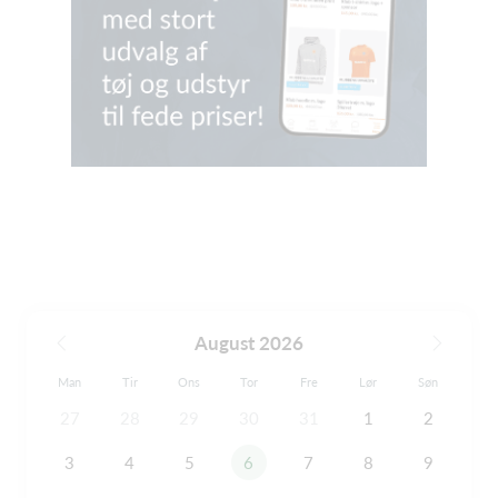
August 2026
Man
Tir
Ons
Tor
Fre
Lør
Søn
27
28
29
30
31
1
2
3
4
5
6
7
8
9