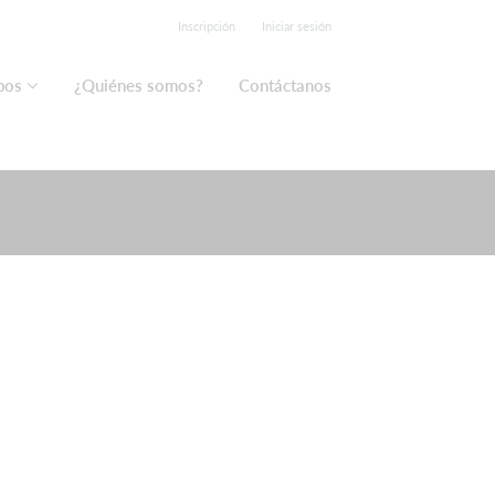
Inscripción
Iniciar sesión
pos
¿Quiénes somos?
Contáctanos