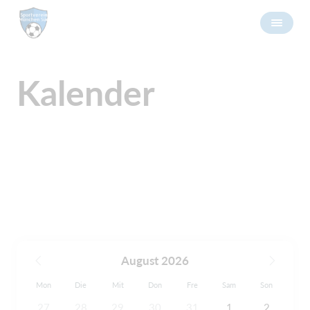
Kalender
August 2026
Mon
Die
Mit
Don
Fre
Sam
Son
27
28
29
30
31
1
2