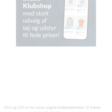
U12 og U15 er for vores yngste klubmedlemmer. Vi træner