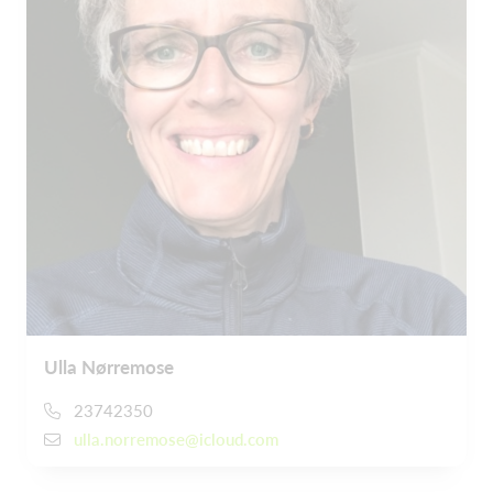
Ulla Nørremose
23742350
ulla.norremose@icloud.com