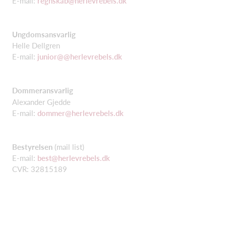
E-mail:
regnskab@herlevrebels.dk
Ungdomsansvarlig
Helle Dellgren
E-mail:
junior@@herlevrebels.dk
Dommeransvarlig
Alexander Gjedde
E-mail:
dommer@herlevrebels.dk
Bestyrelsen
(mail list)
E-mail:
best@herlevrebels.dk
CVR: 32815189