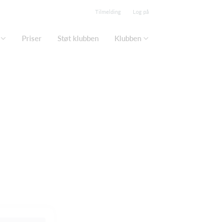
Tilmelding
Log på
Priser
Støt klubben
Klubben