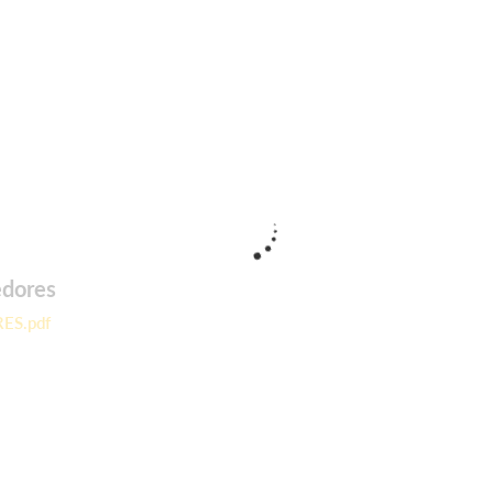
edores
ES.pdf