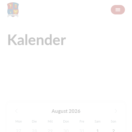
Kalender
August 2026
Mon
Die
Mit
Don
Fre
Sam
Son
27
28
29
30
31
1
2