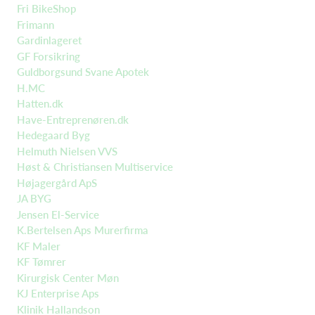
Fri BikeShop
Frimann
Gardinlageret
GF Forsikring
Guldborgsund Svane Apotek
H.MC
Hatten.dk
Have-Entreprenøren.dk
Hedegaard Byg
Helmuth Nielsen VVS
Høst & Christiansen Multiservice
Højagergård ApS
JA BYG
Jensen El-Service
K.Bertelsen Aps Murerfirma
KF Maler
KF Tømrer
Kirurgisk Center Møn
KJ Enterprise Aps
Klinik Hallandson