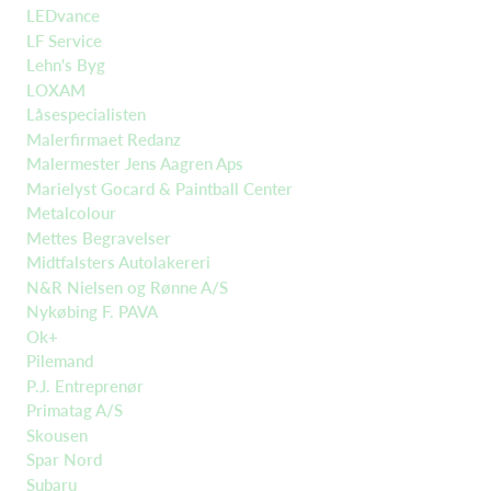
LEDvance
LF Service
Lehn's Byg
LOXAM
Låsespecialisten
Malerfirmaet Redanz
Malermester Jens Aagren Aps
Marielyst Gocard & Paintball Center
Metalcolour
Mettes Begravelser
Midtfalsters Autolakereri
N&R Nielsen og Rønne A/S
Nykøbing F. PAVA
Ok+
Pilemand
P.J. Entreprenør
Primatag A/S
Skousen
Spar Nord
Subaru