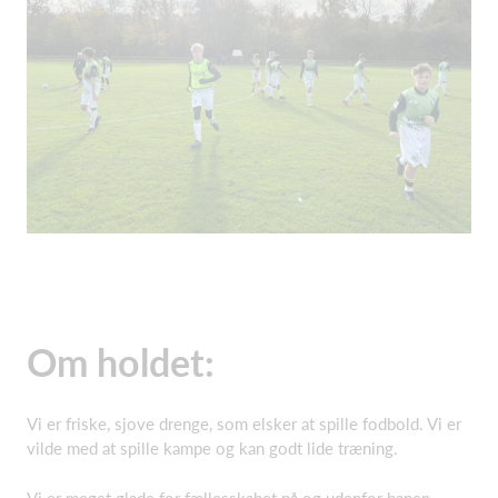
Om holdet:
Vi er friske, sjove drenge, som elsker at spille fodbold. Vi er
vilde med at spille kampe og kan godt lide træning.
Vi er meget glade for fællesskabet på og udenfor banen.